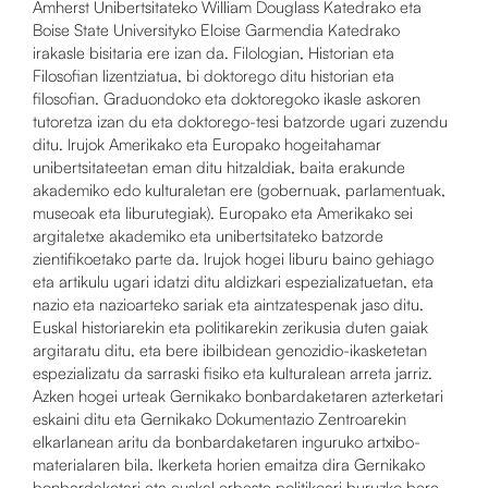
Amherst Unibertsitateko William Douglass Katedrako eta
Boise State Universityko Eloise Garmendia Katedrako
irakasle bisitaria ere izan da. Filologian, Historian eta
Filosofian lizentziatua, bi doktorego ditu historian eta
filosofian. Graduondoko eta doktoregoko ikasle askoren
tutoretza izan du eta doktorego-tesi batzorde ugari zuzendu
ditu. Irujok Amerikako eta Europako hogeitahamar
unibertsitateetan eman ditu hitzaldiak, baita erakunde
akademiko edo kulturaletan ere (gobernuak, parlamentuak,
museoak eta liburutegiak). Europako eta Amerikako sei
argitaletxe akademiko eta unibertsitateko batzorde
zientifikoetako parte da. Irujok hogei liburu baino gehiago
eta artikulu ugari idatzi ditu aldizkari espezializatuetan, eta
nazio eta nazioarteko sariak eta aintzatespenak jaso ditu.
Euskal historiarekin eta politikarekin zerikusia duten gaiak
argitaratu ditu, eta bere ibilbidean genozidio-ikasketetan
espezializatu da sarraski fisiko eta kulturalean arreta jarriz.
Azken hogei urteak Gernikako bonbardaketaren azterketari
eskaini ditu eta Gernikako Dokumentazio Zentroarekin
elkarlanean aritu da bonbardaketaren inguruko artxibo-
materialaren bila. Ikerketa horien emaitza dira Gernikako
bonbardaketari eta euskal erbeste politikoari buruzko bere