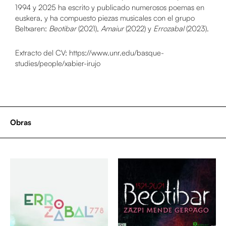
1994 y 2025 ha escrito y publicado numerosos poemas en
euskera, y ha compuesto piezas musicales con el grupo
Beltxaren:
Beotibar
(2021),
Amaiur
(2022) y
Errozabal
(2023).
Extracto del CV:
https://www.unr.edu/basque-
studies/people/xabier-irujo
Obras