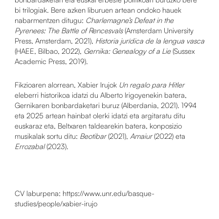
bi trilogiak. Bere azken liburuen artean ondoko hauek
nabarmentzen ditugu:
Charlemagne’s Defeat in the
Pyrenees: The Battle of Rencesvals
(Amsterdam University
Press, Amsterdam, 2021),
Historia jurídica de la lengua vasca
(HAEE, Bilbao, 2022),
Gernika: Genealogy of a Lie
(Sussex
Academic Press, 2019).
Fikzioaren alorrean, Xabier Irujok
Un regalo para Hitler
eleberri historikoa idatzi du Alberto Irigoyenekin batera,
Gernikaren bonbardaketari buruz (Alberdania, 2021). 1994
eta 2025 artean hainbat olerki idatzi eta argitaratu ditu
euskaraz eta, Beltxaren taldearekin batera, konposizio
musikalak sortu ditu:
Beotibar
(2021),
Amaiur
(2022) eta
Errozabal
(2023).
CV laburpena:
https://www.unr.edu/basque-
studies/people/xabier-irujo