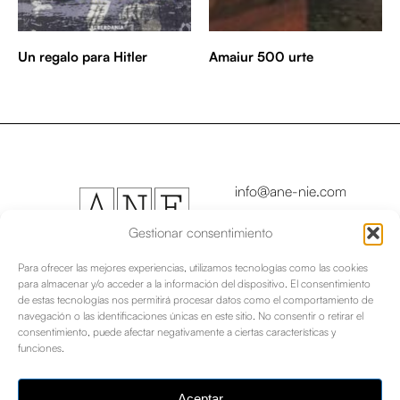
Un regalo para Hitler
Amaiur 500 urte
info@ane-nie.com
Copyright © 2024
Asociación Navarra de
Gestionar consentimiento
Escritores/as - Nafar
Idazleen Elkartea
Para ofrecer las mejores experiencias, utilizamos tecnologías como las cookies
para almacenar y/o acceder a la información del dispositivo. El consentimiento
de estas tecnologías nos permitirá procesar datos como el comportamiento de
Aviso legal
|
navegación o las identificaciones únicas en este sitio. No consentir o retirar el
consentimiento, puede afectar negativamente a ciertas características y
funciones.
Política de privacidad
Política de cookies
|
Aceptar