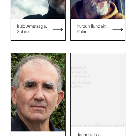
Irujo Ametzaga,
Irurzun Ilundain,
Xabier
Patxi
Jiménez Les,