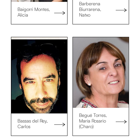
Barberena
Baigorri Montes,
Biurrarena,
Alicia
Natxo
Begué Torres,
Bassas del Rey,
María Rosario
Carlos
(Charo)