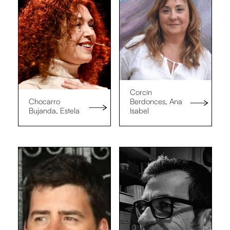
Corcín
Chocarro
Berdonces, Ana
Bujanda, Estela
Isabel