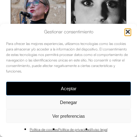
Gestionar consentimiento
Para ofrecer las mejores experiencias, utilizamos tecnologías como las cookies
Lizarbe
para almacenar y/o acceder a la información del dispositivo. El consentimiento
Liso Aldaz,
Horcada, Tadea
de estas tecnologías nos permitirá procesar datos como el comportamiento de
Cristina
Ana
navegación o las identificaciones únicas en este sitio. No consentir o retirar el
consentimiento, puede afectar negativamente a ciertas características y
funciones.
Aceptar
Denegar
Ver preferencias
Política de cookies
Política de privacidad
Aviso legal