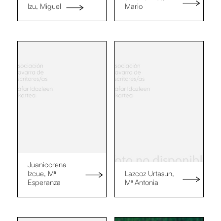
Izu, Miguel
Mario
Juanicorena
Izcue, Mª
Lazcoz Urtasun,
Esperanza
Mª Antonia