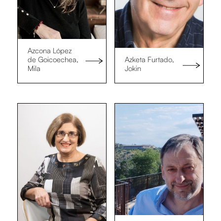
Azcona López
de Goicoechea,
Azketa Furtado,
Mila
Jokin