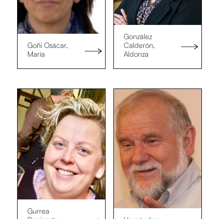
González
Goñi Osácar,
Calderón,
María
Aldonza
Gurrea