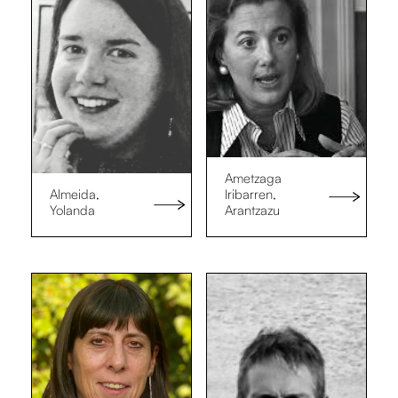
Ametzaga
Almeida,
Iribarren,
Yolanda
Arantzazu