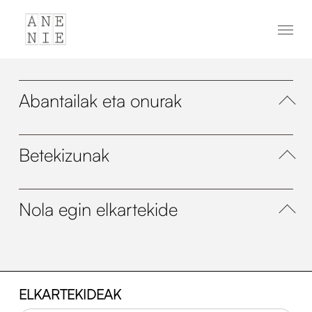
Skip
Menu
to
main
content
Abantailak eta onurak
Betekizunak
Nola egin elkartekide
ELKARTEKIDEAK