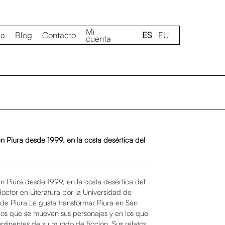
Mi
da
Blog
Contacto
ES
EU
cuenta
en Piura desde 1999, en la costa desértica del
.
en Piura desde 1999, en la costa desértica del
doctor en Literatura por la Universidad de
 de Piura.Le gusta transformar Piura en San
los que se mueven sus personajes y en los que
ontinentes de su mundo de ficción. Sus relatos