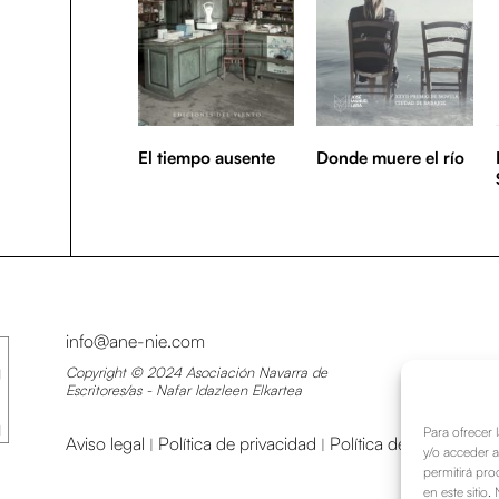
El tiempo ausente
Donde muere el río
info@ane-nie.com
Copyright © 2024 Asociación Navarra de
Escritores/as - Nafar Idazleen Elkartea
Para ofrecer 
Aviso legal
Política de privacidad
Política de cookies
|
|
y/o acceder a
permitirá pro
en este sitio