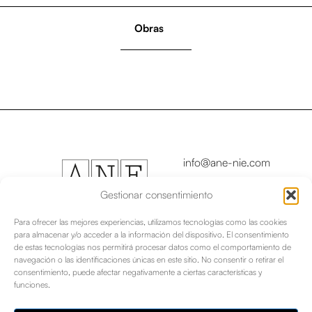
Obras
info@ane-nie.com
Copyright © 2024
Asociación Navarra de
Gestionar consentimiento
Escritores/as - Nafar
Idazleen Elkartea
Para ofrecer las mejores experiencias, utilizamos tecnologías como las cookies
para almacenar y/o acceder a la información del dispositivo. El consentimiento
de estas tecnologías nos permitirá procesar datos como el comportamiento de
Aviso legal
|
navegación o las identificaciones únicas en este sitio. No consentir o retirar el
consentimiento, puede afectar negativamente a ciertas características y
funciones.
Política de privacidad
Política de cookies
|