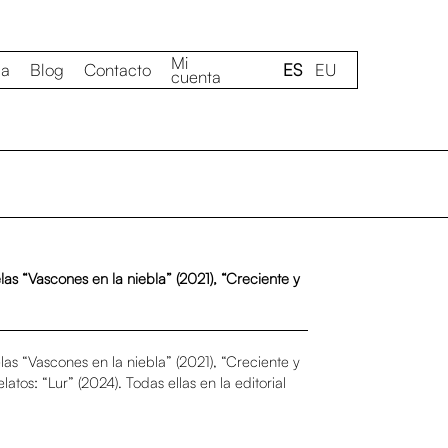
Mi
da
Blog
Contacto
ES
EU
cuenta
s “Vascones en la niebla” (2021), “Creciente y
s “Vascones en la niebla” (2021), “Creciente y
latos: “Lur” (2024). Todas ellas en la editorial