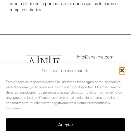
haber estado en la primera parte, dado que los temas son
complementarios.
info@ane-nie.com
Copyright © 2024
Asociación Navarra de
Gestionar consentimiento
Escritores/as - Nafar
Idazleen Elkartea
Para ofrecer las mejores experiencias, utilizamos tecnologías como las cookies
para almacenar y/o acceder a la información del dispositivo. El consentimiento
de estas tecnologías nos permitirá procesar datos como el comportamiento de
Aviso legal
|
navegación o las identificaciones únicas en este sitio. No consentir o retirar el
consentimiento, puede afectar negativamente a ciertas características y
funciones.
Política de privacidad
Política de cookies
|
Aceptar