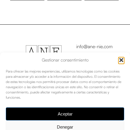
info@ane-nie.com
Copyright © 2024
Asociación Navarra de
Gestionar consentimiento
Escritores/as - Nafar
Idazleen Elkartea
Para ofrecer las mejores experiencias, utilizamos tecnologías como las cookies
para almacenar y/o acceder a la información del dispositivo. El consentimiento
de estas tecnologías nos permitirá procesar datos como el comportamiento de
Aviso legal
|
navegación o las identificaciones únicas en este sitio. No consentir o retirar el
consentimiento, puede afectar negativamente a ciertas características y
funciones.
Política de privacidad
Política de cookies
|
Aceptar
instagram
facebook
Denegar