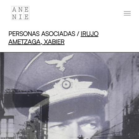
Skip
Menu
to
main
content
PERSONAS ASOCIADAS /
IRUJO
AMETZAGA, XABIER